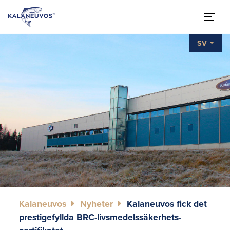
SV
Kalaneuvos
Nyheter
Kalaneuvos fick det
prestigefyllda BRC-livsmedelssäkerhets­