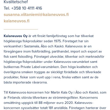
Kvalitetschef
Tel. +358 10 4111 416
susanna.viitaniemi@kalaneuvos.fi
kalaneuvos.fi
Kalaneuvos Oy
är ett finskt familjeföretag som har tillverkat
högklassiga fiskprodukter sedan 1975. Företaget har sin
verksamhet i Sastamala, Åbo och Kaskö. Kalaneuvos är en
föregångare inom fiskförädling, partihandel, import och export av
fisk samt fiskodling. Företaget utvecklar, tillverkar och marknadsför
högklassiga fiskprodukter under Kalaneuvos-varumärket samt
butikernas Private Label-varumärken. Den höga kvaliteten och
överlägsna smaken tryggas av skickligt förädlade och tillverkade
produkter, fiskar som vuxit upp i rena, finska vatten samt av de
bästa importerade råvarorna.
Till Kalaneuvos-koncernen hör Martin Kala Oy i Åbo och Kaskö, som
är Finlands största tillverkare av strömmingsfiléer. Koncernens
omsättning uppgick till 88 miljoner euro 2020. Kalaneuvos-
koncernen sysselsätter totalt 181 anställda. Företagen hanterar över