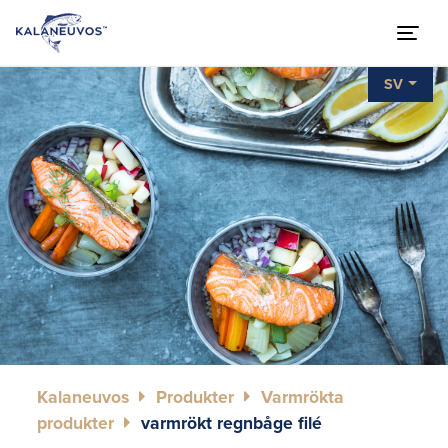
SV
Kalaneuvos
Produkter
Varmrökta
produkter
varmrökt regnbåge filé