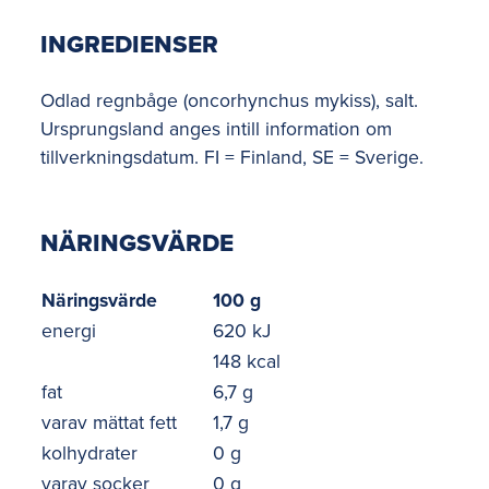
INGREDIENSER
Odlad regnbåge (oncorhynchus mykiss), salt.
Ursprungsland anges intill information om
tillverkningsdatum. FI = Finland, SE = Sverige.
NÄRINGSVÄRDE
Näringsvärde
100 g
energi
620 kJ
148 kcal
fat
6,7 g
varav mättat fett
1,7 g
kolhydrater
0 g
varav socker
0 g