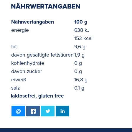
NÄHRWERTANGABEN
Nährwertangaben
100 g
energie
638 kJ
153 kcal
fat
9,6 g
davon gesättigte fettsäuren
1,9 g
kohlenhydrate
0 g
davon zucker
0 g
eiweiß
16,8 g
salz
0,1 g
laktosefrei, gluten free